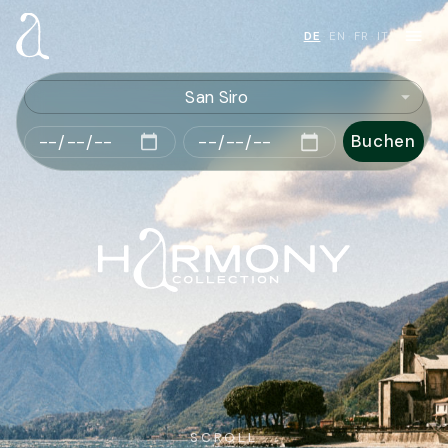
DE
EN
FR
IT
·
·
·
San Siro
Buchen
SCROLL